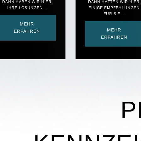
DANN HABEN WIR HIER
ANN HÄTTEN WIR HIER E
IHRE LÖSUNGEN…
INIGE EMPFEHLUNGEN F
ÜR SIE…
MEHR
MEHR
ERFAHREN
ERFAHREN
P