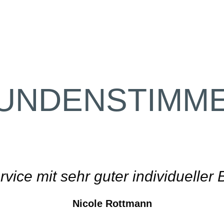
UNDENSTIMM
UKTKENNZEICHNER bieten einen
ten Service. Auch für Speziallö
sie immer wieder einen Weg."