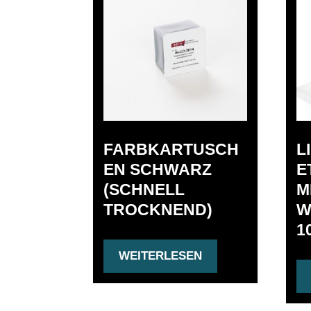
FARBKARTUSCH
L
EN SCHWARZ
E
(SCHNELL
M
TROCKNEND)
W
1
WEITERLESEN