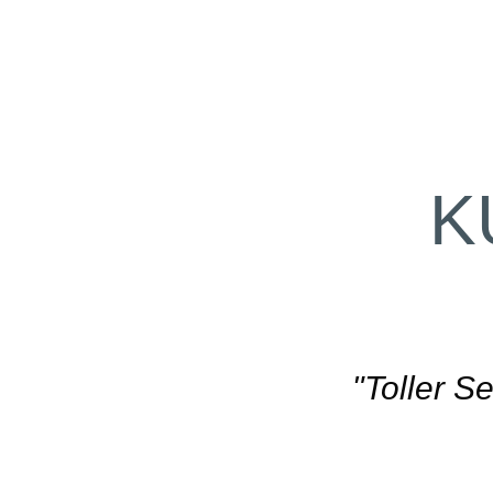
K
"Die PROD
und kompeten