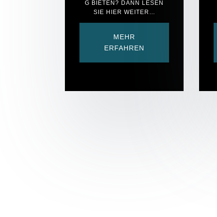
G BIETEN? DANN LESEN
SIE HIER WEITER…
MEHR
ERFAHREN