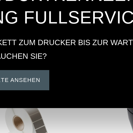
G FULLSERVI
KETT ZUM DRUCKER BIS ZUR WAR
UCHEN SIE?
TE ANSEHEN