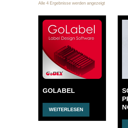
Alle 4 Ergebnisse werden angezeigt
GOLABEL
S
P
N
WEITERLESEN