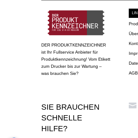
LI
Prod
Über
Kont
DER PRODUKTKENNZEICHNER
ist Ihr Fullservice Anbieter für
Imp
Produktkennzeichnung! Vom Etikett
Date
zum Drucker bis zur Wartung –
AGB 
was brauchen Sie?

SIE BRAUCHEN
SCHNELLE
HILFE?