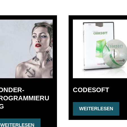
ONDER-
CODESOFT
ROGRAMMIERU
G
WEITERLESEN
WEITERLESEN