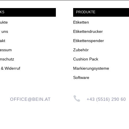
NKS
PRODUKTE
ukte
Etiketten
 uns
Etikettendrucker
akt
Etikettenspender
ressum
Zubehör
nschutz
Cushion Pack
& Widerruf
Markierungsysteme
Software

OFFICE@BEIN.AT
+43 (5516) 290 60