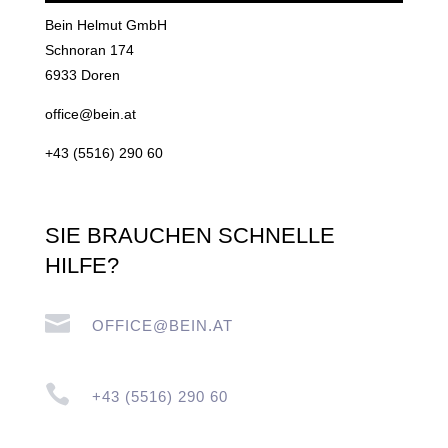
Bein Helmut GmbH
Schnoran 174
6933 Doren
office@bein.at
+43 (5516) 290 60
SIE BRAUCHEN SCHNELLE
HILFE?

OFFICE@BEIN.AT

+43 (5516) 290 60