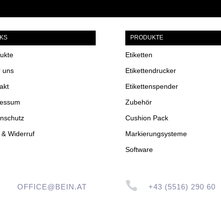
NKS
PRODUKTE
ukte
Etiketten
 uns
Etikettendrucker
akt
Etikettenspender
ressum
Zubehör
nschutz
Cushion Pack
& Widerruf
Markierungsysteme
Software

OFFICE@BEIN.AT
+43 (5516) 290 60