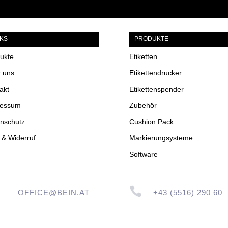
NKS
PRODUKTE
ukte
Etiketten
 uns
Etikettendrucker
akt
Etikettenspender
ressum
Zubehör
nschutz
Cushion Pack
& Widerruf
Markierungsysteme
Software

OFFICE@BEIN.AT
+43 (5516) 290 60