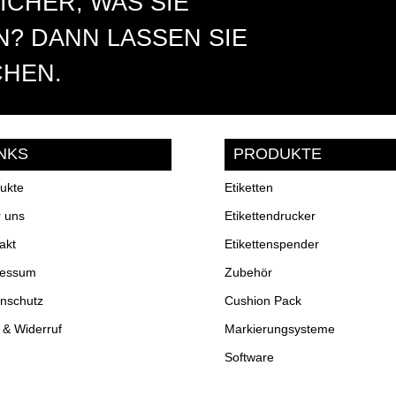
ICHER, WAS SIE
? DANN LASSEN SIE
CHEN.
INKS
PRODUKTE
ukte
Etiketten
 uns
Etikettendrucker
akt
Etikettenspender
ressum
Zubehör
nschutz
Cushion Pack
& Widerruf
Markierungsysteme
Software