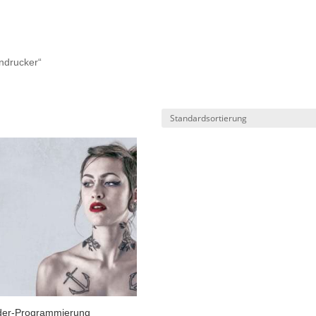
endrucker“
der-Programmierung