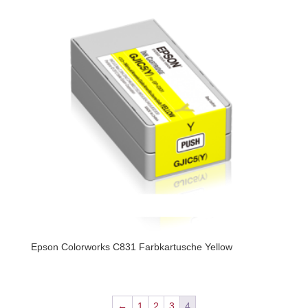
Epson Colorworks C831 Farbkartusche Yellow
←
1
2
3
4