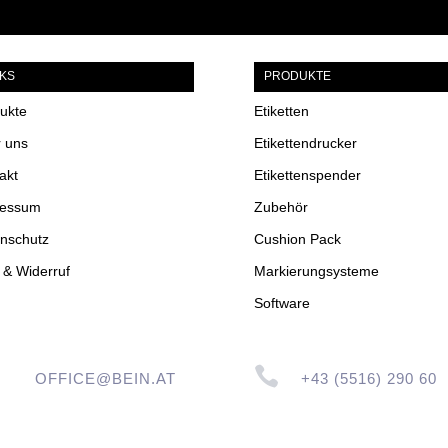
NKS
PRODUKTE
ukte
Etiketten
 uns
Etikettendrucker
akt
Etikettenspender
ressum
Zubehör
nschutz
Cushion Pack
& Widerruf
Markierungsysteme
Software

OFFICE@BEIN.AT
+43 (5516) 290 60