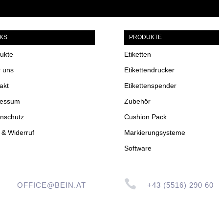
NKS
PRODUKTE
ukte
Etiketten
 uns
Etikettendrucker
akt
Etikettenspender
ressum
Zubehör
nschutz
Cushion Pack
& Widerruf
Markierungsysteme
Software

OFFICE@BEIN.AT
+43 (5516) 290 60