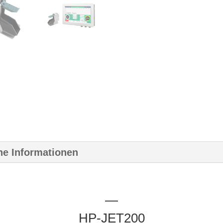
he Informationen
—
HP-JET200