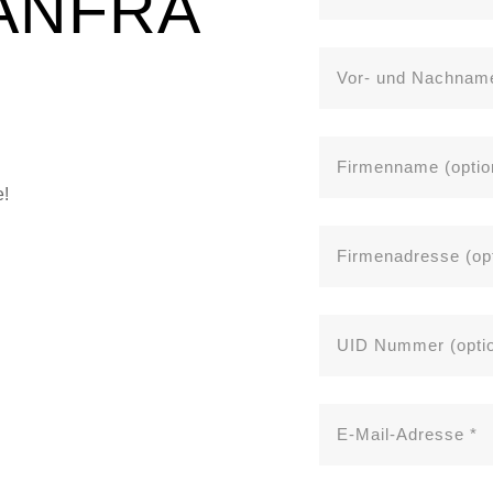
ANFRA
e!