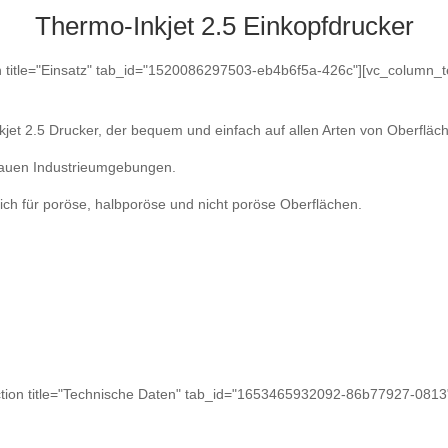
Thermo-Inkjet 2.5 Einkopfdrucker
on title="Einsatz" tab_id="1520086297503-eb4b6f5a-426c"][vc_column_t
kjet 2.5 Drucker, der bequem und einfach auf allen Arten von Oberfläc
n rauen Industrieumgebungen.
ich für poröse, halbporöse und nicht poröse Oberflächen.
section title="Technische Daten" tab_id="1653465932092-86b77927-081