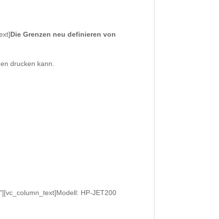
ext]
Die Grenzen neu definieren von
hen drucken kann.
3"][vc_column_text]Modell: HP-JET200