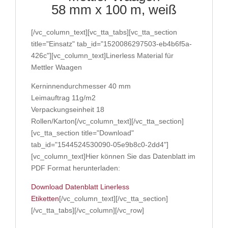
58 mm x 100 m, weiß
[/vc_column_text][vc_tta_tabs][vc_tta_section
title="Einsatz" tab_id="1520086297503-eb4b6f5a-
426c"][vc_column_text]Linerless Material für
Mettler Waagen
Kerninnendurchmesser 40 mm
Leimauftrag 11g/m2
Verpackungseinheit 18
Rollen/Karton[/vc_column_text][/vc_tta_section]
[vc_tta_section title="Download"
tab_id="1544524530090-05e9b8c0-2dd4"]
[vc_column_text]Hier können Sie das Datenblatt im
PDF Format herunterladen:
Download Datenblatt Linerless
Etiketten
[/vc_column_text][/vc_tta_section]
[/vc_tta_tabs][/vc_column][/vc_row]