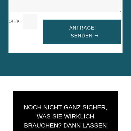
=
14 + 9
ANFRAGE
SENDEN
A
l
t
e
r
n
a
t
i
NOCH NICHT GANZ SICHER,
v
e
WAS SIE WIRKLICH
:
BRAUCHEN? DANN LASSEN