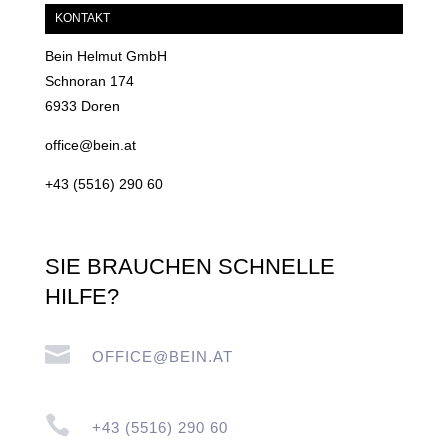
KONTAKT
Bein Helmut GmbH
Schnoran 174
6933 Doren
office@bein.at
+43 (5516) 290 60
SIE BRAUCHEN SCHNELLE
HILFE?

OFFICE@BEIN.AT

+43 (5516) 290 60