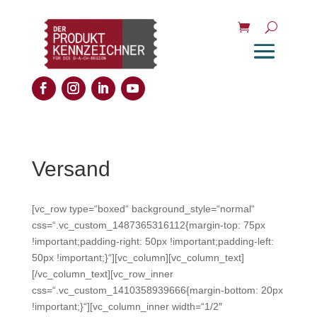
Versand
[vc_row type=“boxed“ background_style=“normal“
css=“.vc_custom_1487365316112{margin-top: 75px
!important;padding-right: 50px !important;padding-left:
50px !important;}“][vc_column][vc_column_text]
[/vc_column_text][vc_row_inner
css=“.vc_custom_1410358939666{margin-bottom: 20px
!important;}“][vc_column_inner width=“1/2″