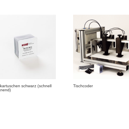
kartuschen schwarz (schnell
Tischcoder
knend)