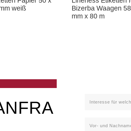
ketten Papier 50 x
Linerless Etiketten f
 mm weiß
Bizerba Waagen 58
mm x 80 m
ANFRA