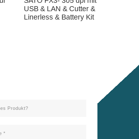
ür
SATO FX3- 305 dpi mit
USB & LAN & Cutter &
Linerless & Battery Kit