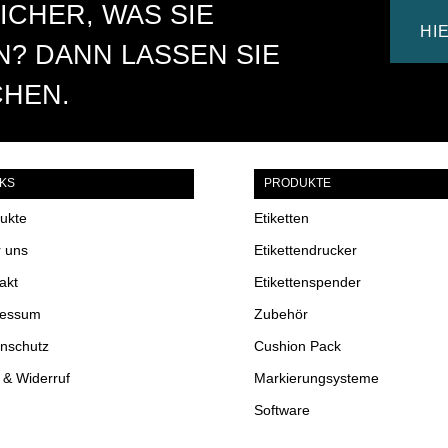
ICHER, WAS SIE
e
HI
:
? DANN LASSEN SIE
CHEN.
NKS
PRODUKTE
ukte
Etiketten
 uns
Etikettendrucker
akt
Etikettenspender
ressum
Zubehör
nschutz
Cushion Pack
& Widerruf
Markierungsysteme
Software