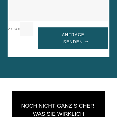
=
12 + 14
ANFRAGE
SENDEN
A
l
t
e
r
n
a
t
i
NOCH NICHT GANZ SICHER,
v
e
WAS SIE WIRKLICH