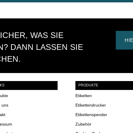
n
a
t
i
v
ICHER, WAS SIE
e
HI
:
? DANN LASSEN SIE
CHEN.
NKS
PRODUKTE
ukte
Etiketten
 uns
Etikettendrucker
akt
Etikettenspender
ressum
Zubehör