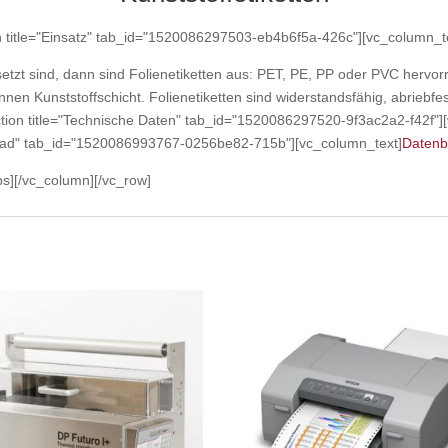
on title="Einsatz" tab_id="1520086297503-eb4b6f5a-426c"][vc_column_tex
zt sind, dann sind Folienetiketten aus: PET, PE, PP oder PVC hervorr
en Kunststoffschicht. Folienetiketten sind widerstandsfähig, abriebfes
ection title="Technische Daten" tab_id="1520086297520-9f3ac2a2-f42f"]
wnload" tab_id="1520086993767-0256be82-715b"][vc_column_text]
Datenbl
bs][/vc_column][/vc_row]