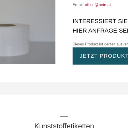
Email:
office@bein.at
INTERESSIERT SI
HIER ANFRAGE SE
Dieses Produkt ist derzeit ausver
A
JETZT PRODUK
l
t
e
r
n
a
t
i
v
—
e
:
Kunststoffetiketten