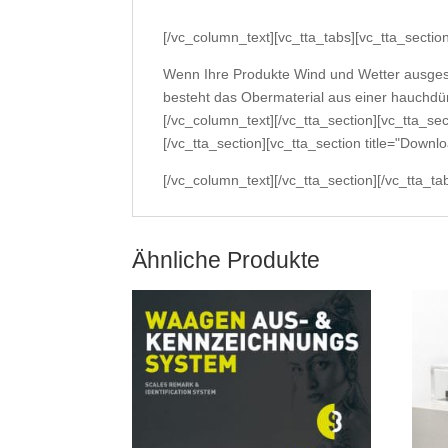
[/vc_column_text][vc_tta_tabs][vc_tta_secti
Wenn Ihre Produkte Wind und Wetter ausgeset
besteht das Obermaterial aus einer hauchdünn
[/vc_column_text][/vc_tta_section][vc_tta_s
[/vc_tta_section][vc_tta_section title="Do
[/vc_column_text][/vc_tta_section][/vc_tta_ta
Ähnliche Produkte