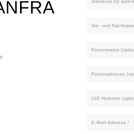
ANFRA
e!