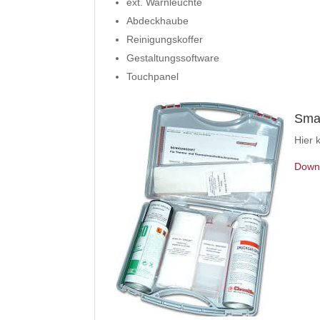
ext. Warnleuchte
Abdeckhaube
Reinigungskoffer
Gestaltungssoftware
Touchpanel
Sma
Hier 
Downl