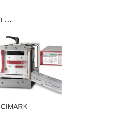
en …
 CIMARK