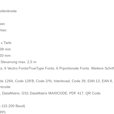
lienbreite
sec
/sec
 x Tiefe
208 mm
220 mm
 Steuerung max. 2,5 m
s, 6 Vectro Fonts/TrueType Fonts, 6 Prportionale Fonts. Weitere Schrif
 128A, Code 128'B, Code 2/%, Interlevad, Code 39, EAN 13, EAN 
ntcode
DataMatrix, GS1 DataMatrix MAXICODE, PDF 417, QR Code
s 115.200 Baud)
SPP)