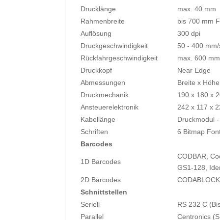
Drucklänge
max. 40 mm
Rahmenbreite
bis 700 mm Fo
Auflösung
300 dpi
Druckgeschwindigkeit
50 - 400 mm/
Rückfahrgeschwindigkeit
max. 600 mm
Druckkopf
Near Edge
Abmessungen
Breite x Höhe
Druckmechanik
190 x 180 x 
Ansteuerelektronik
242 x 117 x 
Kabellänge
Druckmodul -
Schriften
6 Bitmap Font
Barcodes
CODBAR, Code
1D Barcodes
GS1-128, Ide
2D Barcodes
CODABLOCK, 
Schnittstellen
Seriell
RS 232 C (Bi
Parallel
Centronics (