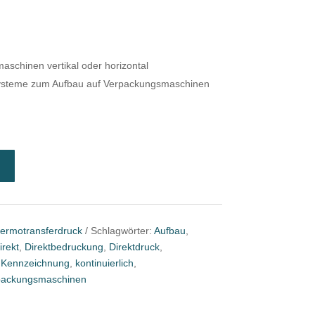
aschinen vertikal oder horizontal
ersysteme zum Aufbau auf Verpackungsmaschinen
N
ermotransferdruck
Schlagwörter:
Aufbau
,
irekt
,
Direktbedruckung
,
Direktdruck
,
,
Kennzeichnung
,
kontinuierlich
,
packungsmaschinen