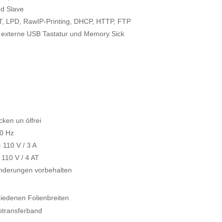
ed Slave
T, LPD, RawIP-Printing, DHCP, HTTP, FTP
r externe USB Tastatur und Memory Sick
n
cken un ölfrei
60 Hz
- 110 V / 3 A
 110 V / 4 AT
nderungen vorbehalten
iedenen Folienbreiten
otransferband