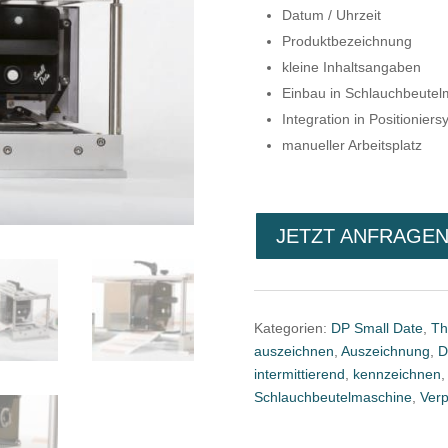
Datum / Uhrzeit
Produktbezeichnung
kleine Inhaltsangaben
Einbau in Schlauchbeutelm
Integration in Positioni
manueller Arbeitsplatz
JETZT ANFRAGE
Kategorien:
DP Small Date
,
Th
auszeichnen
,
Auszeichnung
,
D
intermittierend
,
kennzeichnen
Schlauchbeutelmaschine
,
Ver