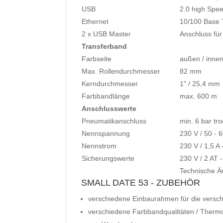
USB
2.0 high Spe
Ethernet
10/100 Base 
2 x USB Master
Anschluss fü
Transferband
Farbseite
außen / inne
Max. Rollendurchmesser
82 mm
Kerndurchmesser
1" / 25,4 mm
Farbbandlänge
max. 600 m
Anschlusswerte
Pneumatikanschluss
min. 6 bar tro
Nennspannung
230 V / 50 - 
Nennstrom
230 V / 1,5 A 
Sicherungswerte
230 V / 2 AT -
Technische Ä
SMALL DATE 53 - ZUBEHÖR
verschiedene Einbaurahmen für die versch
verschiedene Farbbandqualitäten / Therm