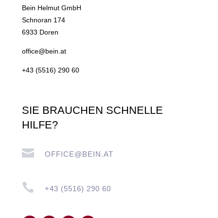
Bein Helmut GmbH
Schnoran 174
6933 Doren
office@bein.at
+43 (5516) 290 60
SIE BRAUCHEN SCHNELLE
HILFE?

OFFICE@BEIN.AT

+43 (5516) 290 60