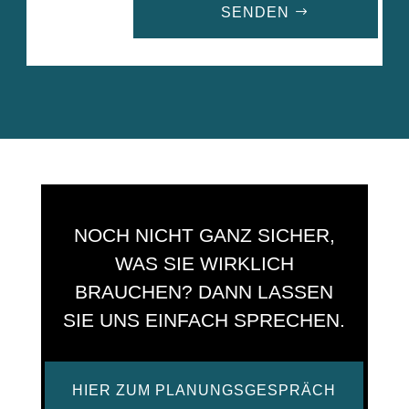
SENDEN
A
l
t
e
r
n
a
t
i
NOCH NICHT GANZ SICHER,
v
e
WAS SIE WIRKLICH
:
BRAUCHEN? DANN LASSEN
SIE UNS EINFACH SPRECHEN.
HIER ZUM PLANUNGSGESPRÄCH