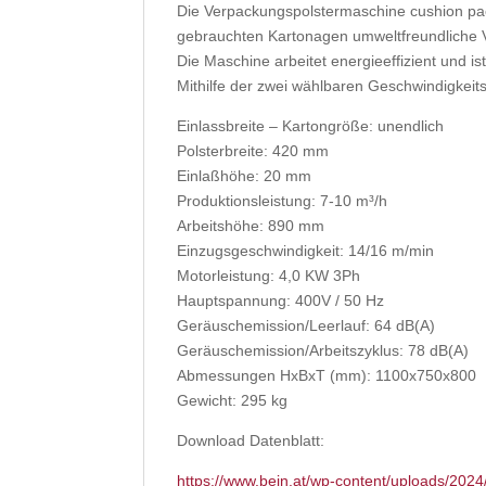
Die Verpackungspolstermaschine cushion pac
gebrauchten Kartonagen umweltfreundliche V
Die Maschine arbeitet energieeffizient und i
Mithilfe der zwei wählbaren Geschwindigkeit
Einlassbreite – Kartongröße: unendlich
Polsterbreite: 420 mm
Einlaßhöhe: 20 mm
Produktionsleistung: 7-10 m³/h
Arbeitshöhe: 890 mm
Einzugsgeschwindigkeit: 14/16 m/min
Motorleistung: 4,0 KW 3Ph
Hauptspannung: 400V / 50 Hz
Geräuschemission/Leerlauf: 64 dB(A)
Geräuschemission/Arbeitszyklus: 78 dB(A)
Abmessungen HxBxT (mm): 1100x750x800
Gewicht: 295 kg
Download Datenblatt:
https://www.bein.at/wp-content/uploads/202