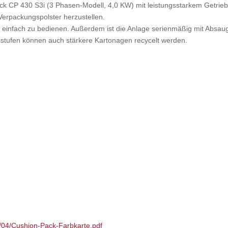
k CP 430 S3i (3 Phasen-Modell, 4,0 KW) mit leistungsstarkem Getriebe
erpackungspolster herzustellen.
st einfach zu bedienen. Außerdem ist die Anlage serienmäßig mit Absaug
sstufen können auch stärkere Kartonagen recycelt werden.
4/04/Cushion-Pack-Farbkarte.pdf