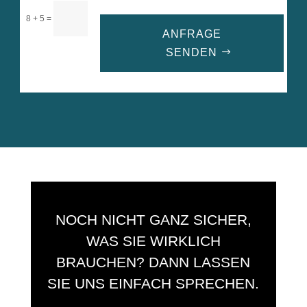
=
8 + 5
ANFRAGE
SENDEN
A
l
t
e
r
n
a
t
i
NOCH NICHT GANZ SICHER,
v
e
WAS SIE WIRKLICH
:
BRAUCHEN? DANN LASSEN
SIE UNS EINFACH SPRECHEN.