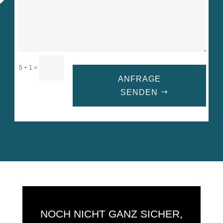
=
5 + 1
ANFRAGE
SENDEN
A
l
t
e
r
n
a
t
i
NOCH NICHT GANZ SICHER,
v