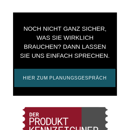
n
a
t
i
NOCH NICHT GANZ SICHER,
v
e
WAS SIE WIRKLICH
:
BRAUCHEN? DANN LASSEN
SIE UNS EINFACH SPRECHEN.
HIER ZUM PLANUNGSGESPRÄCH